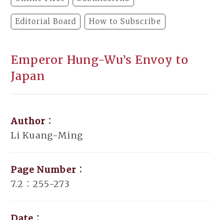
Editorial Board
How to Subscribe
Emperor Hung-Wu’s Envoy to
Japan
Author：
Li Kuang-Ming
Page Number：
7.2：255-273
Date：