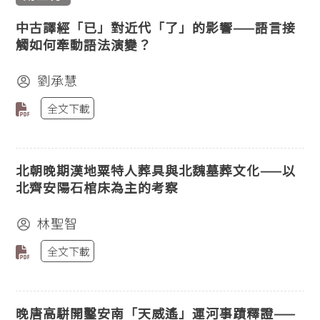
中古譯經「已」對近代「了」的影響——語言接
觸如何牽動語法演變？
劉承慧
全文下載
北朝晚期漢地粟特人葬具與北魏墓葬文化——以
北齊安陽石棺床為主的考察
林聖智
全文下載
晚唐高駢開鑿安南「天威遙」運河事蹟釋證——