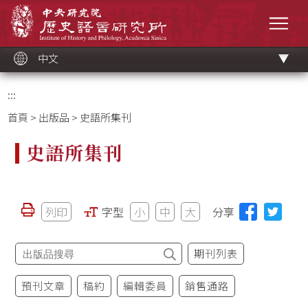
跳
中央研究院歷史語言研究所
到
選單
主
要
內
容
區
塊
中文
:::
首頁
>
出版品
> 史語所集刊
史語所集刊
列印
字型
小
中
大
分享
期刊列表
預刊文章
稿約
編輯委員
銷售通路