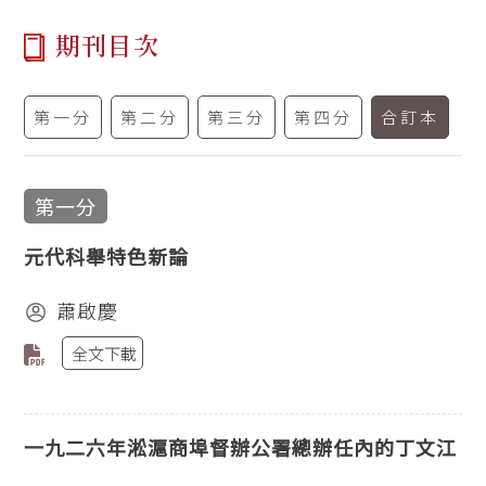
期刊目次
第一分
第二分
第三分
第四分
合訂本
第一分
元代科舉特色新論
蕭啟慶
全文下載
一九二六年淞滬商埠督辦公署總辦任內的丁文江