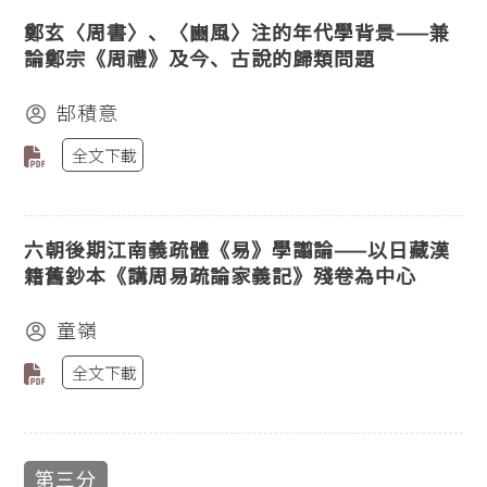
鄭玄〈周書〉、〈豳風〉注的年代學背景——兼
論鄭宗《周禮》及今、古說的歸類問題
郜積意
全文下載
六朝後期江南義疏體《易》學譾論——以日藏漢
籍舊鈔本《講周易疏論家義記》殘卷為中心
童嶺
全文下載
第三分