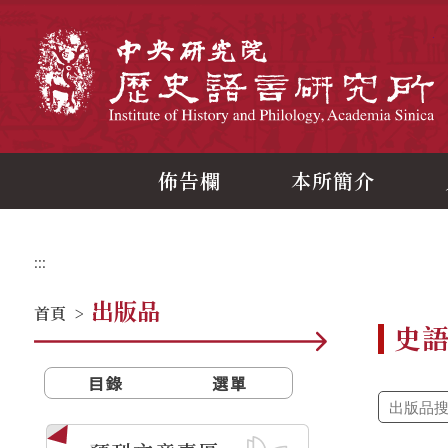
跳
到
主
中
要
內
容
區
塊
佈告欄
本所簡介
:::
出版品
首頁
>
史
目錄
選單