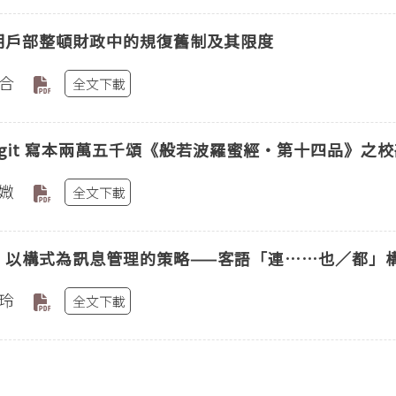
期戶部整頓財政中的規復舊制及其限度
合
全文下載
ilgit 寫本兩萬五千頌《般若波羅蜜經‧第十四品》之
媺
全文下載
〕以構式為訊息管理的策略——客語「連……也／都」
玲
全文下載