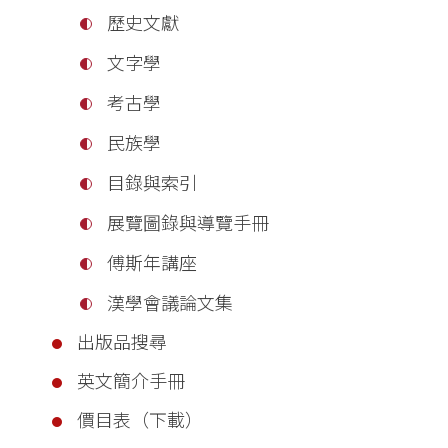
歷史文獻
文字學
考古學
民族學
目錄與索引
展覽圖錄與導覽手冊
傅斯年講座
漢學會議論文集
出版品搜尋
英文簡介手冊
價目表（下載）