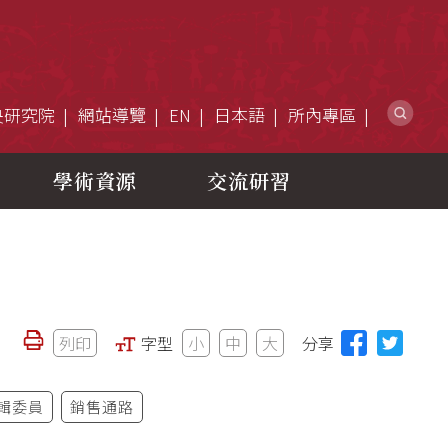
網
央研究院
網站導覽
EN
日本語
所內專區
學術資源
交流研習
列印
字型
小
中
大
分享
輯委員
銷售通路