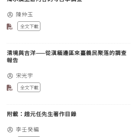
陳仲玉
全文下載
清境與吉洋——從滇緬邊區來臺義民聚落的調查
報告
宋光宇
全文下載
附載：趙元任先生著作目錄
李壬癸編