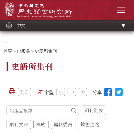
跳
中央研究院歷史語言研究所
到
選單
主
要
內
容
區
塊
中文
:::
首頁
>
出版品
> 史語所集刊
史語所集刊
列印
字型
小
中
大
分享
期刊列表
預刊文章
稿約
編輯委員
銷售通路