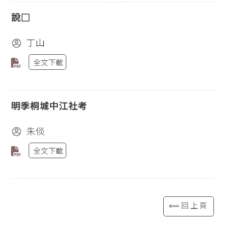
說□
丁山
全文下載
明季桐城中江社考
朱倓
全文下載
⟸回上頁