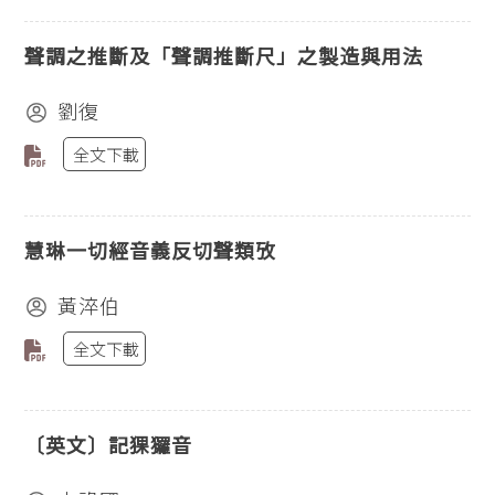
聲調之推斷及「聲調推斷尺」之製造與用法
劉復
全文下載
慧琳一切經音義反切聲類攷
黃淬伯
全文下載
〔英文〕記猓玀音