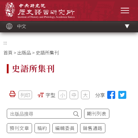
跳
中央研究院歷史語言研究所
到
選單
主
要
內
容
區
塊
中文
:::
首頁
>
出版品
> 史語所集刊
史語所集刊
列印
字型
小
中
大
分享
期刊列表
預刊文章
稿約
編輯委員
銷售通路