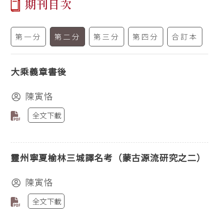
期刊目次
第一分
第二分
第三分
第四分
合訂本
大乘義章書後
陳寅恪
全文下載
靈州寧夏榆林三城譯名考（蒙古源流研究之二）
陳寅恪
全文下載