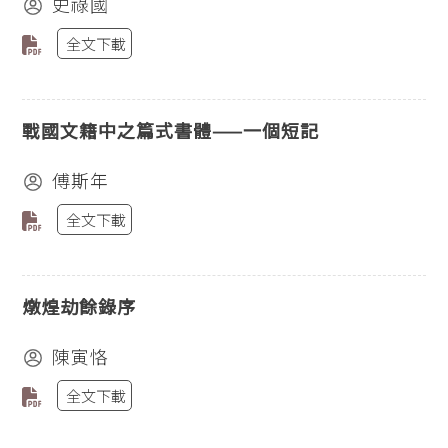
史祿國
全文下載
戰國文籍中之篇式書體——一個短記
傅斯年
全文下載
燉煌劫餘錄序
陳寅恪
全文下載