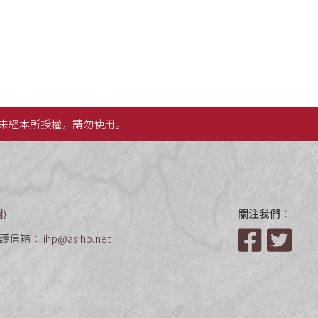
未經本所授權，請勿使用。
圖
)
關注我們：
護信箱：
ihp@asihp.net
Facebook
Twit