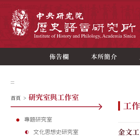
跳
到
主
中
要
內
容
區
塊
佈告欄
本所簡介
:::
研究室與工作室
首頁
>
工
專題研究室
金文工
文化思想史研究室