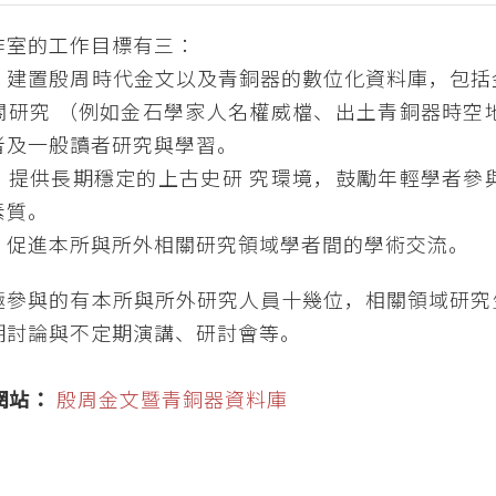
作室的工作目標有三：
、建置殷周時代金文以及青銅器的數位化資料庫，包括
關研究 （例如金石學家人名權威檔、出土青銅器時空
者及一般讀者研究與學習。
、提供長期穩定的上古史研 究環境，鼓勵年輕學者參
素質。
、促進本所與所外相關研究領域學者間的學術交流。
極參與的有本所與所外研究人員十幾位，相關領域研究
期討論與不定期演講、研討會等。
網站：
殷周金文暨青銅器資料庫