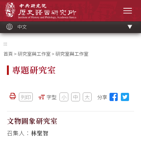
跳
中央研究院歷史語言研究所
到
選單
主
要
內
容
區
塊
中文
:::
首頁
>
研究室與工作室
> 研究室與工作室
專題研究室
列印
字型
小
中
大
分享
文物圖象研究室
召集人：
林聖智