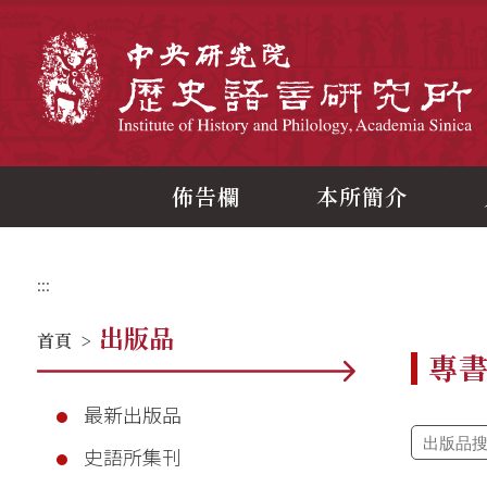
跳
到
主
中
要
內
容
區
塊
佈告欄
本所簡介
:::
出版品
首頁
>
專
最新出版品
史語所集刊