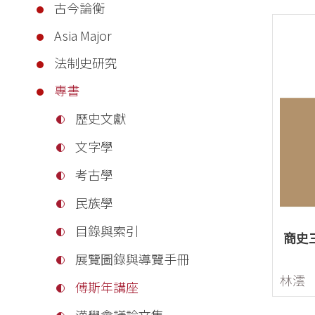
古今論衡
Asia Major
法制史研究
專書
歷史文獻
文字學
考古學
民族學
目錄與索引
商史
展覽圖錄與導覽手冊
林澐
傅斯年講座
漢學會議論文集