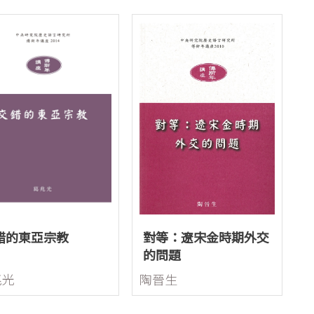
錯的東亞宗教
對等：遼宋金時期外交
的問題
兆光
陶晉生