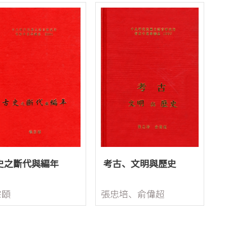
史之斷代與編年
考古、文明與歷史
宗頤
張忠培、俞偉超