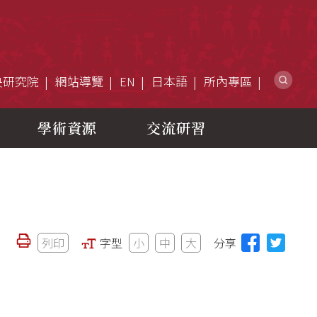
網
央研究院
網站導覽
EN
日本語
所內專區
學術資源
交流研習
列印
字型
小
中
大
分享