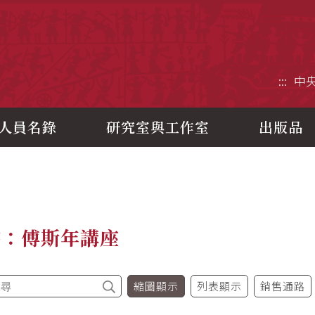
央研究院歷史語言研究所
:::
中
人員名錄
研究室與工作室
出版品
書：傅斯年講座
縮圖顯示
列表顯示
銷售通路