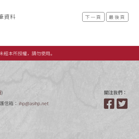
筆資料
下一頁
最後頁
未經本所授權，請勿使用。
圖
)
關注我們：
護信箱：
ihp@asihp.net
Facebook
Twit