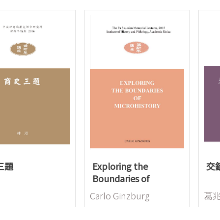
三題
Exploring the
交
Boundaries of
Microhistory
Carlo Ginzburg
葛