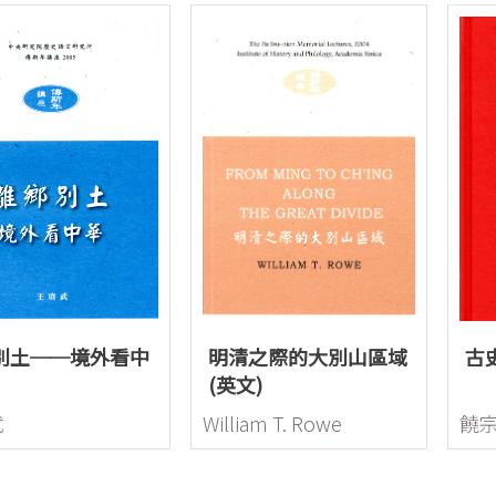
別土──境外看中
明清之際的大別山區域
古
(英文)
武
William T. Rowe
饒