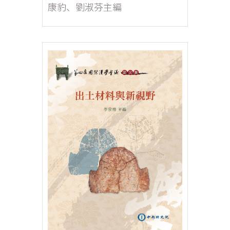
康豹、劉淑芬主編