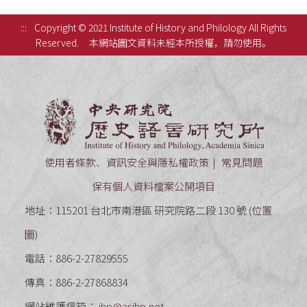
:::
Copyright © 2021 Institute of History and Philology All Rights
Reserved.
本網站圖文資料未經本所授權，請勿使用。
中央研究
使用者條款、資訊安全與隱私權政策
常見問題
保有個人資料檔案公開項目
地址：115201 台北市南港區 研究院路二段 130 號 (
位置
圖
)
電話：886-2-27829555
傳真：886-2-27868834
網站維護信箱：
ihp@asihp.net