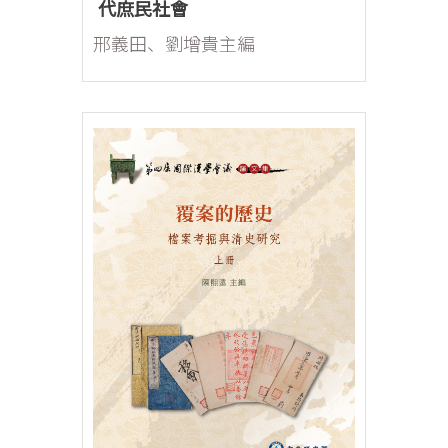
代庶民社會
邢義田、劉增貴主編