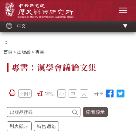
跳
中央研究院歷史語言研究所
到
選單
主
要
內
容
區
塊
中文
:::
首頁
>
出版品
> 專書
專書：漢學會議論文集
列印
字型
小
中
大
分享
縮圖顯示
列表顯示
銷售通路