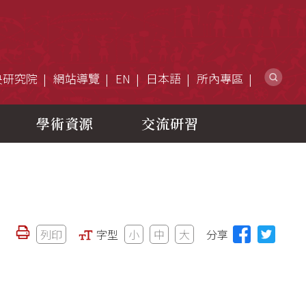
網
央研究院
網站導覽
EN
日本語
所內專區
學術資源
交流研習
列印
字型
小
中
大
分享