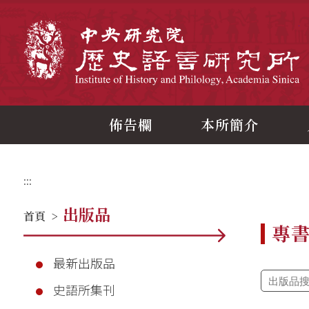
跳
到
主
中
要
內
容
區
塊
佈告欄
本所簡介
:::
出版品
首頁
>
專
最新出版品
史語所集刊