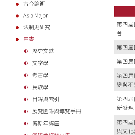
古今論衡
Asia Major
第四屆
法制史研究
會
專書
第四屆
歷史文獻
第四屆
文字學
考古學
第四屆
變與不
民族學
第四屆
目錄與索引
新發現
展覽圖錄與導覽手冊
第四屆
傅斯年講座
與文化
漢學會議論文集