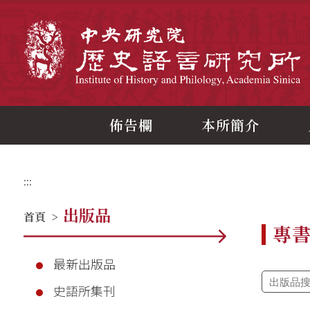
跳
到
主
中
要
內
容
區
塊
佈告欄
本所簡介
:::
出版品
首頁
>
專
最新出版品
史語所集刊