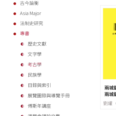
古今論衡
Asia Major
法制史研究
專書
歷史文獻
文字學
考古學
民族學
目錄與索引
兩城
兩城
展覽圖錄與導覽手冊
傅斯年講座
漢學會議論文集