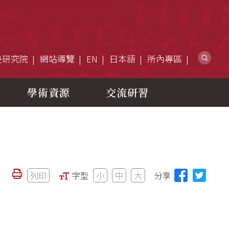
網
央研究院
網站導覽
EN
日本語
所內專區
學術資源
交流研習
列印
字型
小
中
大
分享