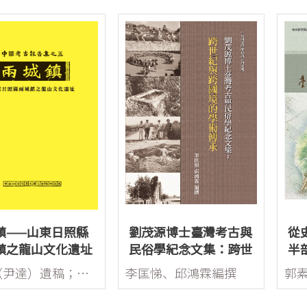
鎮——山東日照縣
劉茂源博士臺灣考古與
從
鎮之龍山文化遺址
民俗學紀念文集：跨世
半
紀與跨國境的學術傳承
劉燿（尹達）遺稿；李匡悌、欒豐實暨安陽工作室整理
李匡悌、邱鴻霖編撰
郭