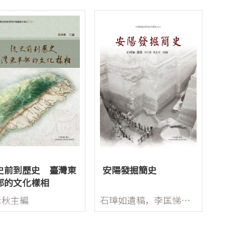
史前到歷史 臺灣東
安陽發掘簡史
部的文化樣相
素秋主編
石璋如遺稿，李匡悌、馮忠美輯補