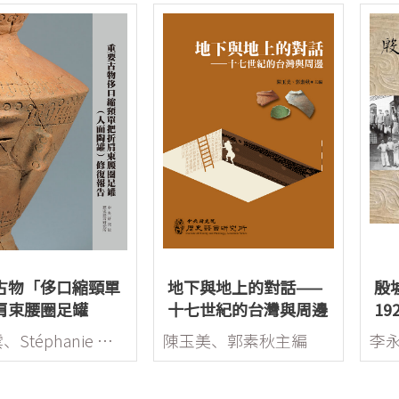
古物「侈口縮頸單
地下與地上的對話——
殷
肩束腰圈足罐
十七世紀的台灣與周邊
19
面陶罐）」修復報
林玉雲、Stéphanie Nisole
陳玉美、郭素秋主編
李