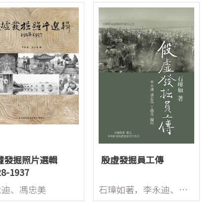
墟發掘照片選輯
殷虛發掘員工傳
28-1937
永迪、馮忠美
石璋如著，李永迪、馮忠美、丁瑞茂編校