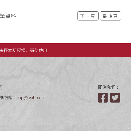
0筆資料
下一頁
最後頁
未經本所授權，請勿使用。
圖
)
關注我們：
護信箱：
ihp@asihp.net
Facebook
Twit