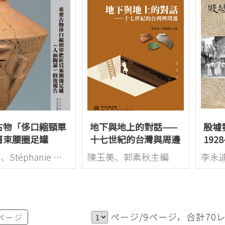
古物「侈口縮頸單
地下與地上的對話——
殷墟
肩束腰圈足罐
十七世紀的台灣與周邊
1928
面陶罐）」修復報
林玉雲、Stéphanie Nisole
陳玉美、郭素秋主編
李永
ページ/9ページ，合計70
ページ