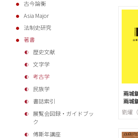
古今論衡
Asia Major
法制史研究
著書
歴史文献
文字学
考古学
民族学
兩城
兩城
書誌索引
展覧会図録・ガイドブッ
ク
傅斯年講座