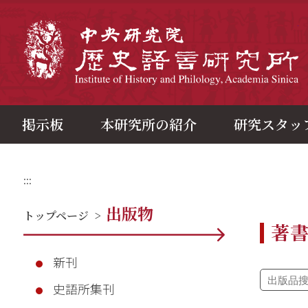
メ
イ
ン
中
コ
ン
テ
ン
ツ
ブ
ロ
ッ
ク
掲示板
本研究所の紹介
研究スタッ
:::
出版物
トップページ
>
著
新刊
史語所集刊