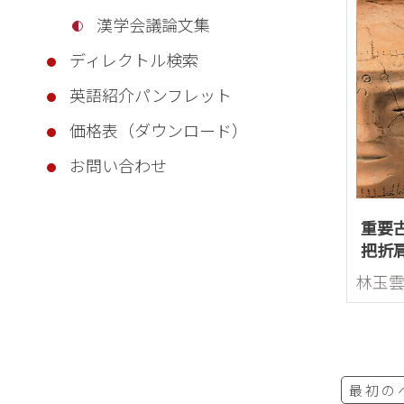
漢学会議論文集
ディレクトル検索
英語紹介パンフレット
価格表（ダウンロード）
お問い合わせ
重要
把折
（人
告
最初の