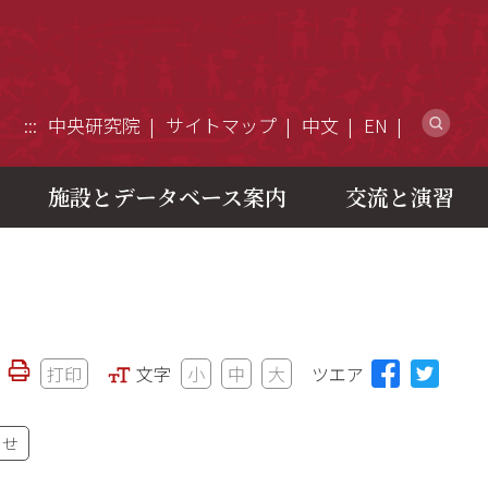
ウ
:::
中央研究院
サイトマップ
中文
EN
施設とデータベース案内
交流と演習
打印
文字
小
中
大
ツエア
わせ