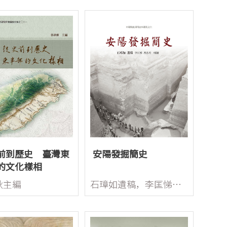
前到歷史 臺灣東
安陽發掘簡史
的文化樣相
秋主編
石璋如遺稿，李匡悌、馮忠美輯補