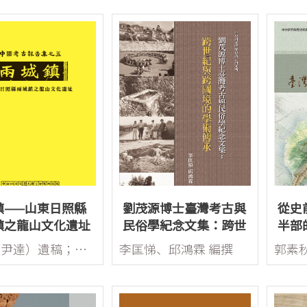
鎮——山東日照縣
劉茂源博士臺灣考古與
從史
鎮之龍山文化遺址
民俗學紀念文集：跨世
半部
紀與跨國境的學術傳承
劉燿（尹達）遺稿；李匡悌、欒豐實暨安陽工作室整理
李匡悌、邱鴻霖 編撰
郭素