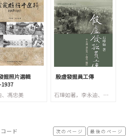
發掘照片選輯
殷虛發掘員工傳
-1937
迪、馮忠美
石璋如著，李永迪、馮忠美、丁瑞茂編校
レコード
次のページ
最後のページ