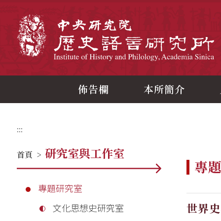
跳
到
主
中
要
內
容
區
塊
佈告欄
本所簡介
:::
研究室與工作室
首頁
>
專
專題研究室
世界史
文化思想史研究室