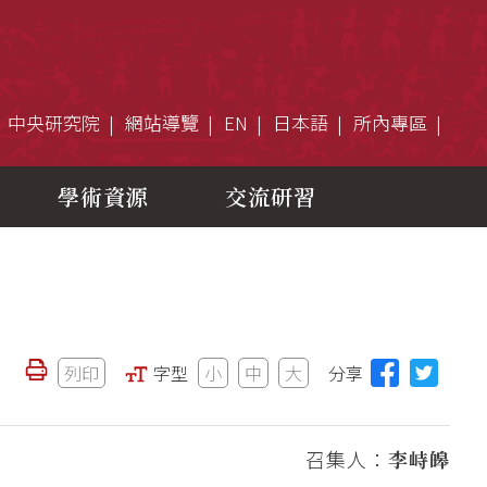
中央研究院
網站導覽
EN
日本語
所內專區
學術資源
交流研習
列印
字型
小
中
大
分享
召集人：
李峙皞