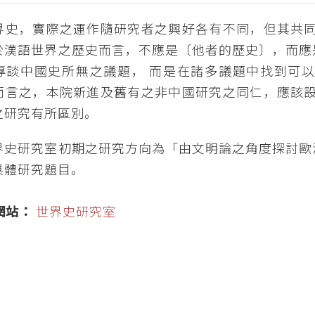
界史，實際之運作隨研究者之興好各有不同，但其共同
於漢語世界之歷史而言，不應是〔他者的歷史〕，而應
專談中國史所無之議題， 而是在諸多議題中找到可
而言之，本院新進及舊有之非中國研究之同仁，應該設
之研究有所區別。
界史研究室初期之研究方向為「由文明論之角度探討歐
具體研究題目。
網站：
世界史研究室