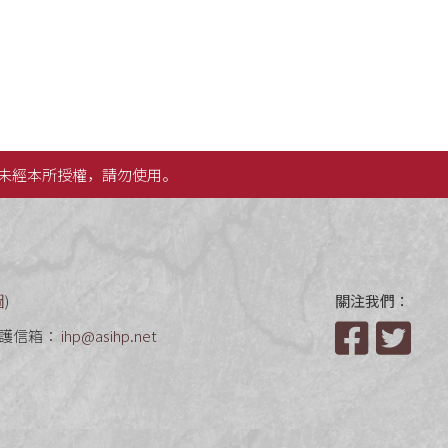
未經本所授權，請勿使用。
圖
)
關注我們：
護信箱：
ihp@asihp.net
Facebook
Twit