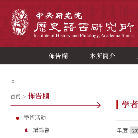
跳
到
主
中
要
內
容
區
塊
佈告欄
本所簡介
:::
佈告欄
首頁
>
學
學術活動
講論會
年度