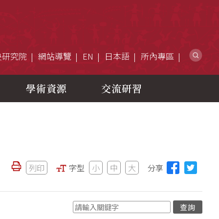
網
央研究院
網站導覽
EN
日本語
所內專區
學術資源
交流研習
列印
字型
小
中
大
分享