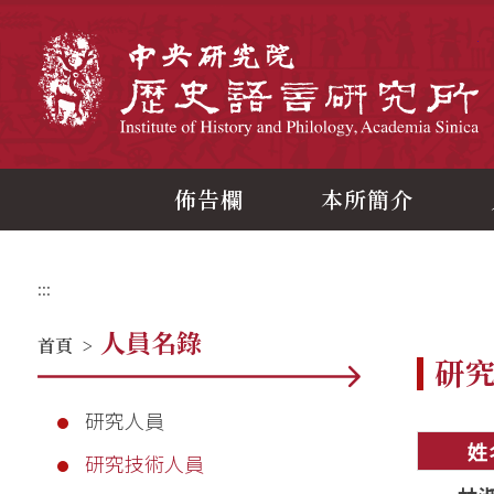
跳
到
主
中
要
內
容
區
塊
佈告欄
本所簡介
:::
人員名錄
首頁
>
研
研究人員
姓
研究技術人員