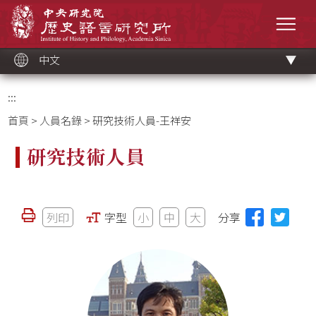
跳
中央研究院歷史語言研究所
到
選單
主
要
內
容
區
塊
中文
:::
首頁
>
人員名錄
> 研究技術人員-王祥安
研究技術人員
列印
字型
小
中
大
分享