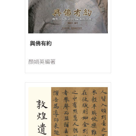
與佛有約
顏娟英編著