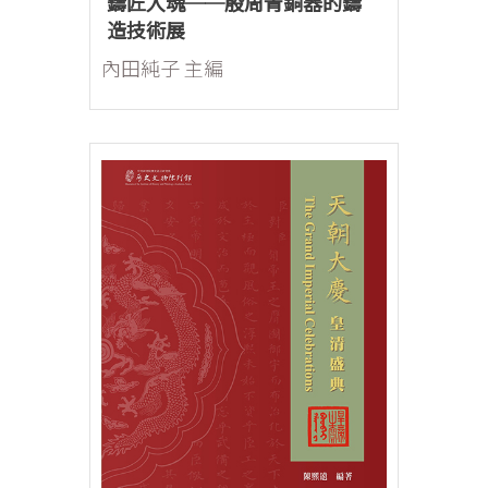
鑄匠入魂──殷周青銅器的鑄
造技術展
內田純子 主編