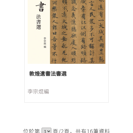
敦煌遺書法書選
李宗焜編
位於第
頁/2頁，共有16筆資料