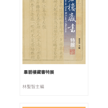
羣碧樓藏書特展
林聖智主編