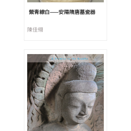
縈青繚白——安陽隋唐墓瓷器
陳佳翎