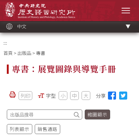
跳
中央研究院歷史語言研究所
到
選單
主
要
內
容
區
塊
中文
:::
首頁
>
出版品
> 專書
專書：展覽圖錄與導覽手冊
列印
字型
小
中
大
分享
縮圖顯示
列表顯示
銷售通路