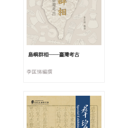
島嶼群相──臺灣考古
李匡悌編撰