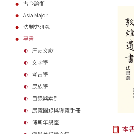
古今論衡
Asia Major
法制史研究
專書
歷史文獻
文字學
考古學
民族學
目錄與索引
展覽圖錄與導覽手冊
傅斯年講座
本
漢學會議論文集