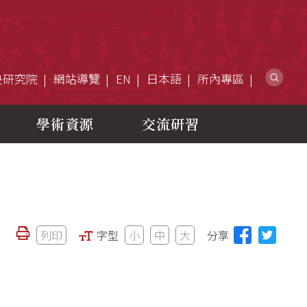
網
央研究院
網站導覽
EN
日本語
所內專區
學術資源
交流研習
列印
字型
小
中
大
分享