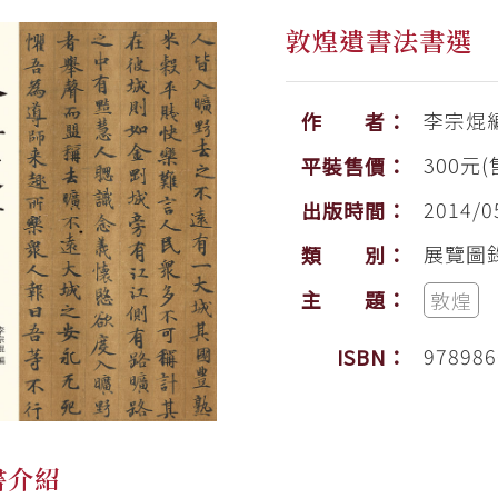
敦煌遺書法書選
李宗焜
作 者：
300元(
平裝售價：
2014/0
出版時間：
展覽圖
類 別：
主 題：
敦煌
978986
ISBN：
書介紹