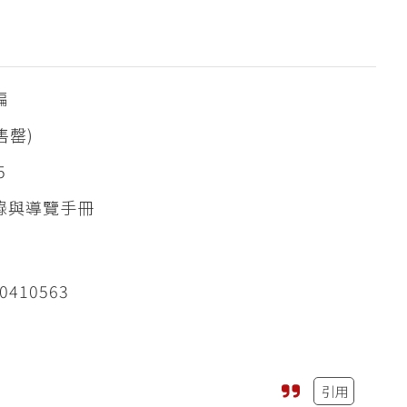
編
售罄)
5
錄與導覽手冊
0410563
引用