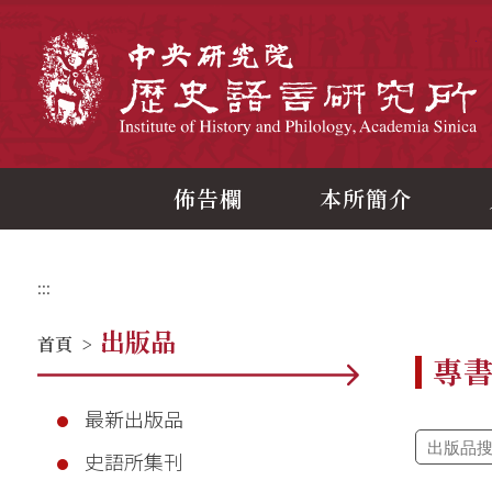
跳
到
主
中
要
內
容
區
塊
佈告欄
本所簡介
:::
出版品
首頁
>
專
最新出版品
史語所集刊