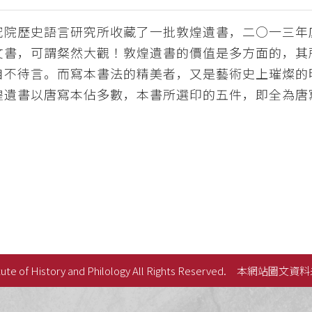
究院歷史語言研究所收藏了一批敦煌遺書，二○一三年
文書，可謂粲然大觀！敦煌遺書的價值是多方面的，其
自不待言。而寫本書法的精美者，又是藝術史上璀燦的
煌遺書以唐寫本佔多數，本書所選印的五件，即全為唐
ute of History and Philology All Rights Reserved.
本網站圖文資料