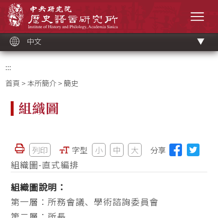
跳
中央研究院歷史語言研究所
到
選單
主
要
內
容
區
塊
中文
:::
首頁
>
本所簡介
> 簡史
組織圖
列印
字型
小
中
大
分享
組織圖-直式編排
組織圖說明：
第一層：
所務會議、學術諮詢委員會
第二層：
所長