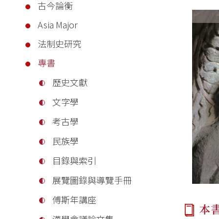
古今論衡
Asia Major
法制史研究
專書
歷史文獻
文字學
考古學
民族學
目錄與索引
展覽圖錄與導覽手冊
傅斯年講座
本
漢學會議論文集