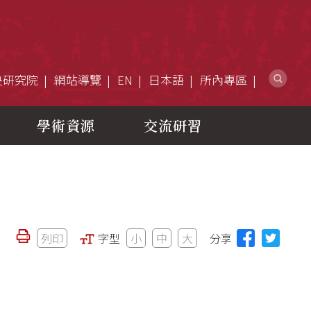
網
央研究院
網站導覽
EN
日本語
所內專區
學術資源
交流研習
列印
字型
小
中
大
分享