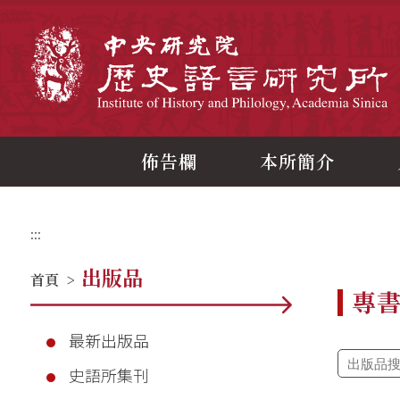
跳
到
主
中
要
內
容
區
塊
佈告欄
本所簡介
:::
出版品
首頁
>
專
最新出版品
史語所集刊