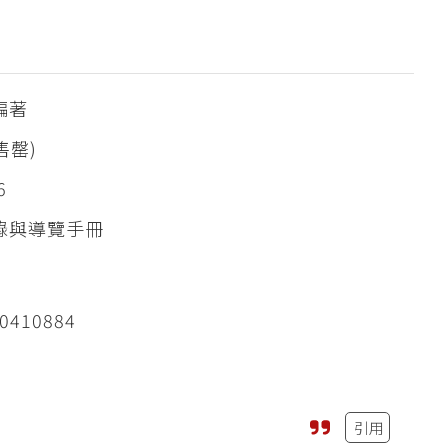
編著
售罄)
6
錄與導覽手冊
0410884
引用