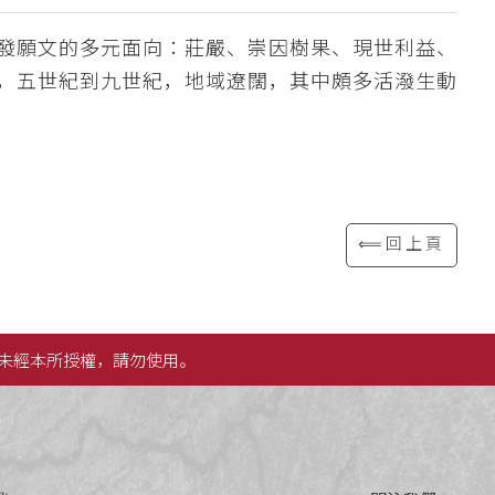
發願文的多元面向：莊嚴、崇因樹果、現世利益、
，五世紀到九世紀，地域遼闊，其中頗多活潑生動
⟸回上頁
未經本所授權，請勿使用。