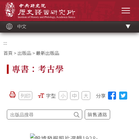
跳
中央研究院歷史語言研究所
到
選單
主
要
內
容
區
塊
中文
:::
首頁
>
出版品
> 最新出版品
專書：考古學
列印
字型
小
中
大
分享
銷售通路