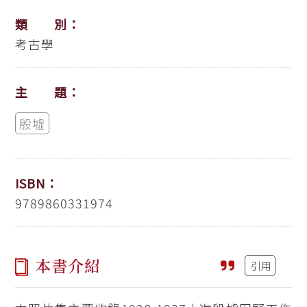
類 別：
考古學
主 題：
殷墟
ISBN：
9789860331974
本書介紹
引用