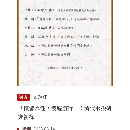
布琮任
講者
「慣習水性，波底游行」：清代水摸研
究初探
時間
2026-08-14