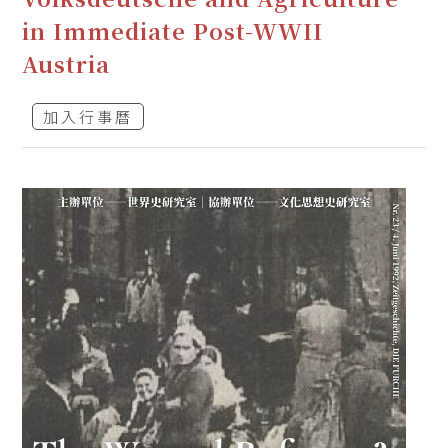
in Immediate Post-WWII
Austria
加入行事曆