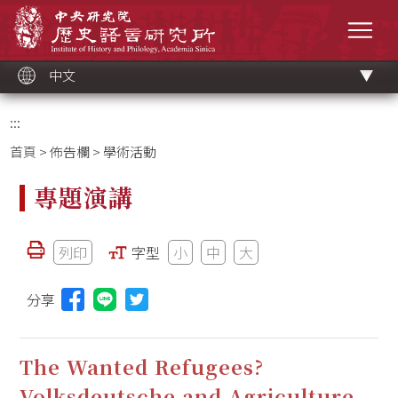
跳
中央研究院歷史語言研究所
到
選單
主
要
內
容
區
塊
中文
:::
首頁
>
佈告欄
> 學術活動
專題演講
列印
字型
小
中
大
分享
分享本頁至Line(另開視窗)
The Wanted Refugees?
Volksdeutsche and Agriculture