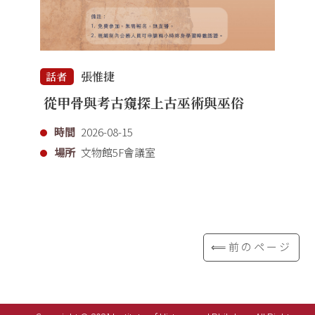
張惟捷
話者
從甲骨與考古窺探上古巫術與巫俗
時間
2026-08-15
場所
文物館5F會議室
⟸前のページ