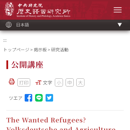
メ
中央研究院歷史語言研究所
イ
メニ
ン
コ
ン
テ
ン
ツ
日本語
ブ
ロ
ッ
ク
:::
トップページ
>
掲示板
> 研究活動
公開講座
打印
文字
小
中
大
ツエア
Lineに投稿する(新しいウィンドウを開く)
The Wanted Refugees?
Volksdeutsche and Agriculture