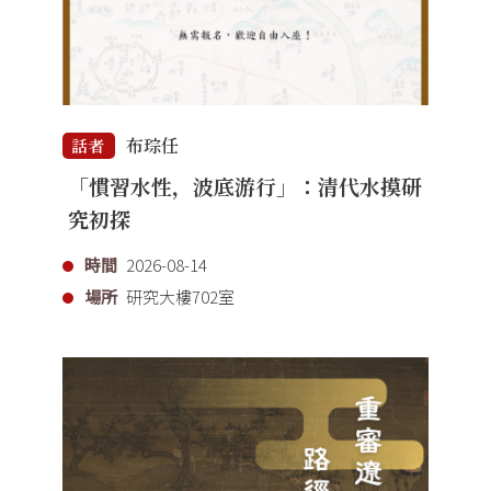
布琮任
話者
「慣習水性，波底游行」：清代水摸研
究初探
時間
2026-08-14
場所
研究大樓702室