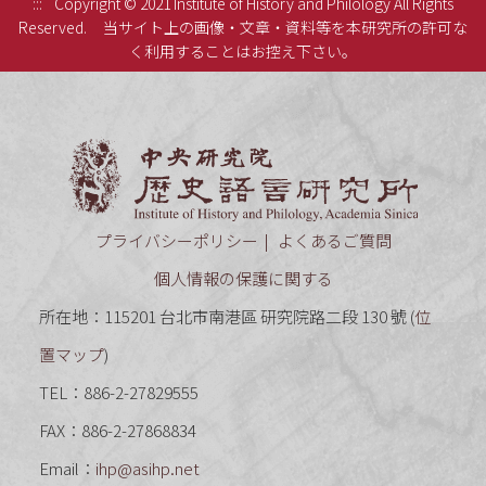
:::
Copyright © 2021 Institute of History and Philology All Rights
Reserved.
当サイト上の画像・文章・資料等を本研究所の許可な
く利用することはお控え下さい。
中央研究
プライバシーポリシー
よくあるご質問
個人情報の保護に関する
所在地：115201 台北市南港區 研究院路二段 130 號 (
位
置マップ
)
TEL：886-2-27829555
FAX：886-2-27868834
Email：
ihp@asihp.net