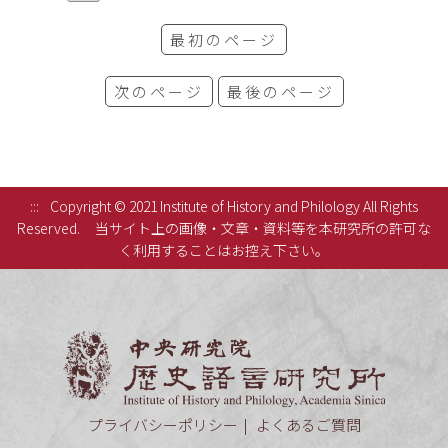
最初のページ
次のページ
最後のページ
:::
Copyright © 2021 Institute of History and Philology All Rights
Reserved.
当サイト上の画像・文章・資料等を本研究所の許可な
く利用することはお控え下さい。
中央研究
プライバシーポリシー
よくあるご質問