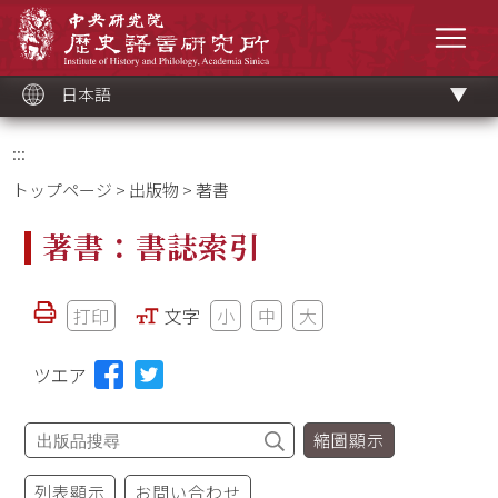
メ
中央研究院歷史語言研究所
イ
メニ
ン
コ
ン
テ
ン
ツ
日本語
ブ
ロ
ッ
ク
:::
トップページ
>
出版物
> 著書
著書：書誌索引
打印
文字
小
中
大
ツエア
縮圖顯示
列表顯示
お問い合わせ