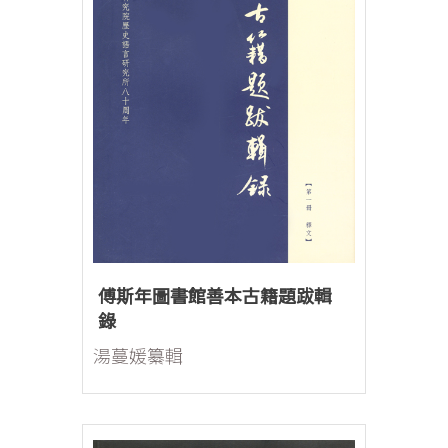
傅斯年圖書館善本古籍題跋輯
錄
湯蔓媛纂輯