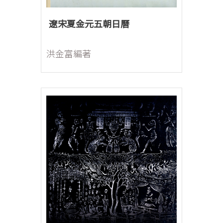
遼宋夏金元五朝日曆
洪金富編著