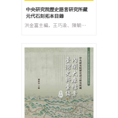
中央研究院歷史語言研究所藏
元代石刻拓本目錄
洪金富主編，王巧渝、陳毓華、趙琦、黃意靜、許正弘、魯芳助編