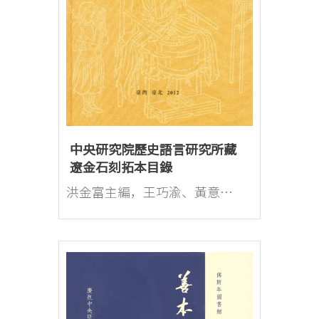
中央研究院歷史語言研究所藏
遼金石刻拓本目錄
洪金富主編，王巧渝、黃意靜、陳毓華、許正弘、趙琦助編