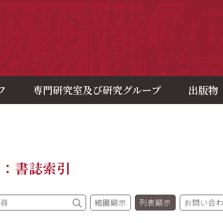
央研究院歷史語言研究所
フ
専門研究室及び研究グループ
出版物
書：書誌索引
縮圖顯示
列表顯示
お問い合