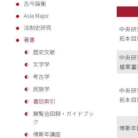
古今論衡
Asia Major
法制史研究
中央研
拓本目
著書
歴史文献
中央研
文字学
檔案臺
考古学
民族学
中央研
拓本目
書誌索引
展覧会図録・ガイドブッ
ク
傅斯年
傅斯年講座