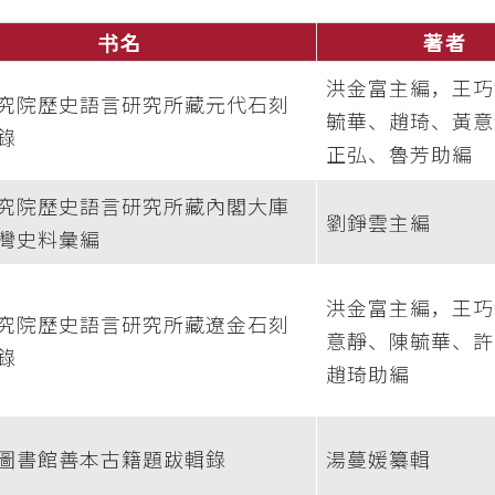
书名
著者
洪金富主編，王巧
究院歷史語言研究所藏元代石刻
毓華、趙琦、黃意
錄
正弘、魯芳助編
究院歷史語言研究所藏內閣大庫
劉錚雲主編
灣史料彙編
洪金富主編，王巧
究院歷史語言研究所藏遼金石刻
意靜、陳毓華、許
錄
趙琦助編
圖書館善本古籍題跋輯錄
湯蔓媛纂輯