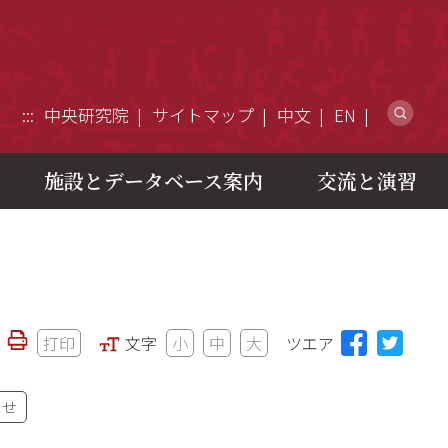
ウ
:::
中央研究院
サイトマップ
中文
EN
施設とデータベース案内
交流と演習
打印
文字
小
中
大
ツエア
わせ