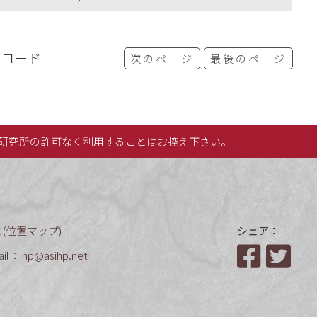
レコード
次のページ
最後のページ
研究所の許可なく利用することはお控え下さい。
(
位置マップ
)
シェア：
ail：
ihp@asihp.net
Facebook
Twit