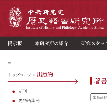
メ
イ
ン
中
コ
ン
テ
ン
ツ
ブ
ロ
ッ
ク
掲示板
本研究所の紹介
研究スタッ
:::
出版物
トップページ
>
著
新刊
史語所集刊