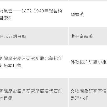
術風雲——1872-1949申報藝術
顏娟英
目索引
金元五朝日曆
洪金富編著
究院歷史語言研究所藏北魏紀年
佛教拓片研讀小組
刻拓本目錄
究院歷史語言研究所藏漢代石刻
文物圖象研究室漢
本目錄
整理小組