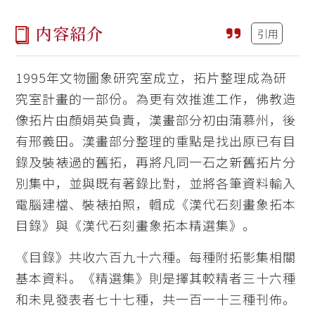
内容紹介
引用
1995年文物圖象研究室成立，拓片整理成為研
究室計畫的一部份。為更有效推進工作，佛教造
像拓片由顏娟英負責，漢畫部分初由蒲慕州，後
有邢義田。漢畫部分整理的重點是找出原已有目
錄及裝裱過的舊拓，再將凡同一石之新舊拓片分
別集中，並與既有著錄比對，並將各筆資料輸入
電腦建檔、裝裱拍照，輯成《漢代石刻畫象拓本
目錄》與《漢代石刻畫象拓本精選集》。
《目錄》共收六百九十六種。每種附拓影集相關
基本資料。《精選集》則是擇其較精者三十六種
和未見發表者七十七種，共一百一十三種刊佈。