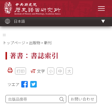
メ
中央研究院歷史語言研究所
イ
メニ
ン
コ
ン
テ
ン
ツ
日本語
ブ
ロ
ッ
ク
:::
トップページ
>
出版物
> 新刊
著書：書誌索引
打印
文字
小
中
大
ツエア
お問い合わせ