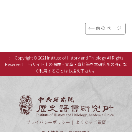
⟸前のページ
:::
Copyright © 2021 Institute of History and Philology All Rights
Reserved.
当サイト上の画像・文章・資料等を本研究所の許可な
く利用することはお控え下さい。
中央研究
プライバシーポリシー
よくあるご質問