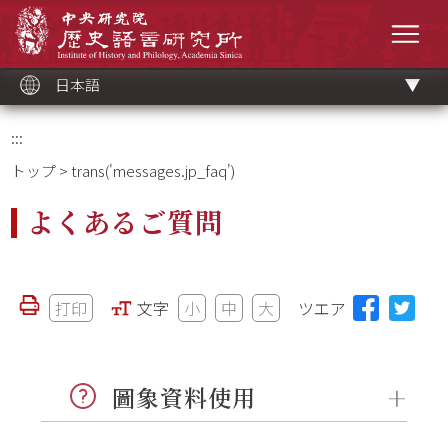
メ
中央研究院歷史語言研究所
イ
メニ
ン
コ
ン
テ
ン
ツ
日本語
ブ
ロ
ッ
ク
:::
トップ
> trans('messages.jp_faq')
よくあるご質問
打印
文字
小
中
大
ツエア
圖象資料使用