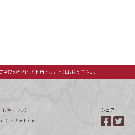
研究所の許可なく利用することはお控え下さい。
(
位置マップ
)
シェア：
ail：
ihp@asihp.net
Facebook
Twit