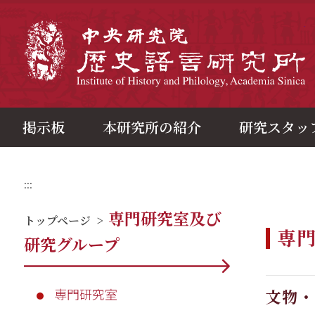
メ
イ
ン
中
コ
ン
テ
ン
ツ
ブ
ロ
ッ
ク
掲示板
本研究所の紹介
研究スタッ
:::
専門研究室及び
トップページ
>
専
研究グループ
専門研究室
文物・