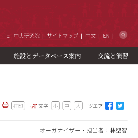
ウ
:::
中央研究院
サイトマップ
中文
EN
施設とデータベース案内
交流と演習
打印
文字
小
中
大
ツエア
オーガナイザー・担当者：
林聖智