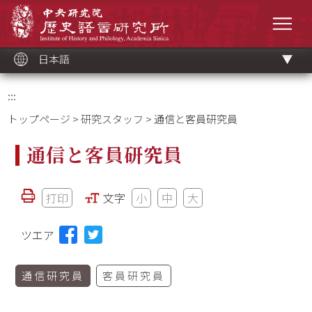
メ
中央研究院歷史語言研究所
イ
メニ
ン
コ
ン
テ
ン
ツ
日本語
ブ
ロ
ッ
ク
:::
トップページ
>
研究スタッフ
> 通信と客員研究員
通信と客員研究員
打印
文字
小
中
大
ツエア
通信研究員
客員研究員