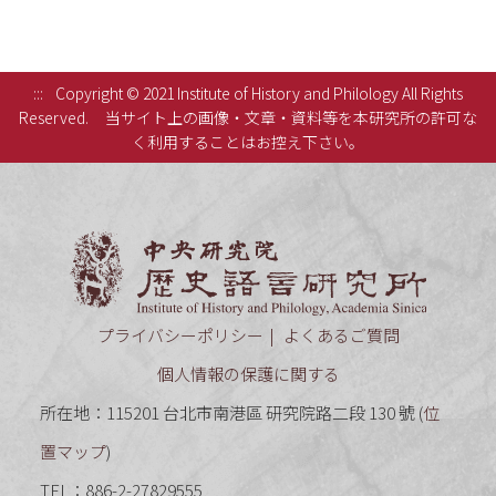
:::
Copyright © 2021 Institute of History and Philology All Rights
Reserved.
当サイト上の画像・文章・資料等を本研究所の許可な
く利用することはお控え下さい。
中央研究
プライバシーポリシー
よくあるご質問
個人情報の保護に関する
所在地：115201 台北市南港區 研究院路二段 130 號 (
位
置マップ
)
TEL：886-2-27829555