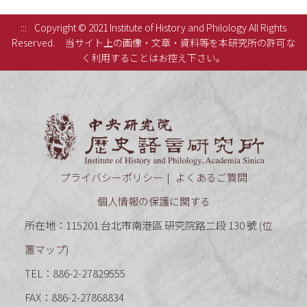
:::
Copyright © 2021 Institute of History and Philology All Rights
Reserved.
当サイト上の画像・文章・資料等を本研究所の許可な
く利用することはお控え下さい。
中央研究
プライバシーポリシー
よくあるご質問
個人情報の保護に関する
所在地：115201 台北市南港區 研究院路二段 130 號 (
位
置マップ
)
TEL：886-2-27829555
FAX：886-2-27868834