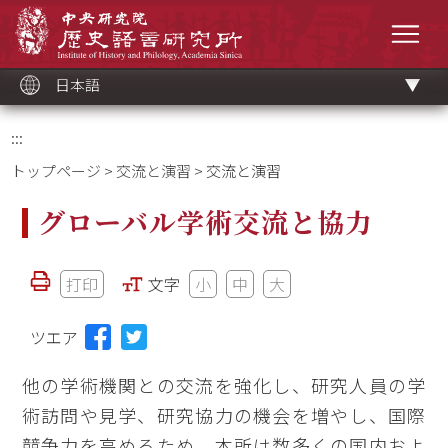
メ
中央研究院歷史語言研究所
イ
メニ
ン
コ
ン
テ
ン
ツ
日本語
ブ
ロ
ッ
ク
:::
トップページ
>
交流と演習
> 交流と演習
グローバル学術交流と協力
打印
文字
小
中
大
ツエア
他の学術機関との交流を強化し、研究人員の学
術訪問や見学、研究協力の機会を増やし、国際
競争力を高めるため、本所は数多くの国内およ