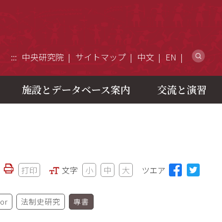
ウ
:::
中央研究院
サイトマップ
中文
EN
施設とデータベース案内
交流と演習
打印
文字
小
中
大
ツエア
jor
法制史研究
專書