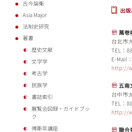
古今論衡
出版
Asia Major
法制史研究
萬卷
著書
台北市大
歴史文献
TEL：88
E-Mail
文字学
http:/
考古学
民族学
五南
台中市太
書誌索引
TEL：88
展覧会図録・ガイドブッ
http:/
ク
傅斯年講座
聯合