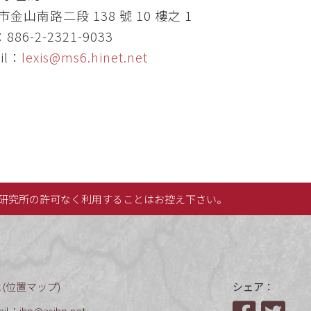
金山南路二段 138 號 10 樓之 1
：886-2-2321-9033
il：
lexis@ms6.hinet.net
研究所の許可なく利用することはお控え下さい。
(
位置マップ
)
シェア：
ail：
ihp@asihp.net