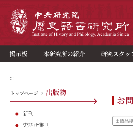
メ
イ
ン
中
コ
ン
テ
ン
ツ
ブ
ロ
ッ
ク
掲示板
本研究所の紹介
研究スタッ
:::
出版物
トップページ
>
お
新刊
史語所集刊