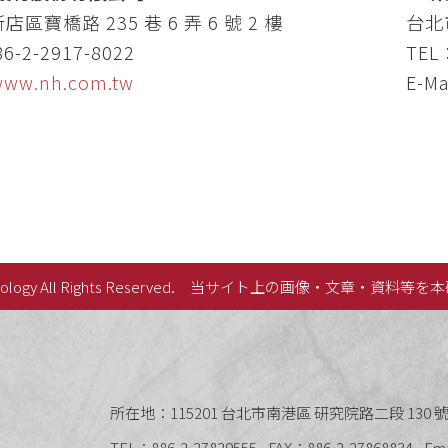
區寶橋路 235 巷 6 弄 6 號 2 樓
台北市
6-2-2917-8022
TEL
/www.nh.com.tw
E-Ma
lology All Rights Reserved.
当サイト上の画像・文章・資料等を本
史語言研究所
所在地：115201 台北市南港區 研究院路二段 130 號 
TEL：886-2-27829555
FAX：886-2-27868834
Em