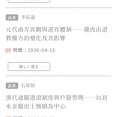
李長遠
話者
元代南方宮觀與道官體制──龍虎山道
教權力的變化及其影響
時間：2026-04-13
詳しく見る
石昇烜
話者
漢代通關憑證制度與戶籍管理──以肩
水金關出土簡牘為中心