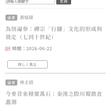
黃庭碩
話者
為悟遍參：禪宗「行腳」文化的形成與
奠定（七到十世紀）
時間：2026-06-22
詳しく見る
林圭偵
話者
今麥昔來積粟萬石：秦漢之際川蜀飲食
蠡測