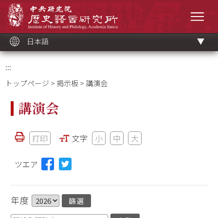
メ
中央研究院歷史語言研究所
イ
メニ
ン
コ
ン
テ
ン
ツ
日本語
ブ
ロ
ッ
ク
:::
トップページ
>
掲示板
> 講演会
講演会
打印
文字
小
中
大
ツエア
年度