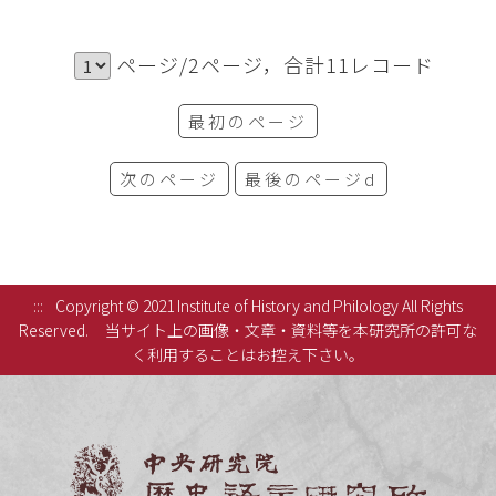
ページ/2ページ，合計11レコード
最初のページ
次のページ
最後のページd
:::
Copyright © 2021 Institute of History and Philology All Rights
Reserved.
当サイト上の画像・文章・資料等を本研究所の許可な
く利用することはお控え下さい。
中央研究