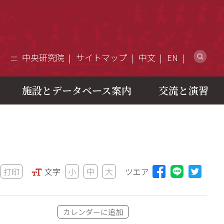
ウ
:::
中央研究院
サイトマップ
中文
EN
施設とデータベース案内
交流と演習
打印
文字
小
中
大
ツエア
Lineに
カレンダーに追加