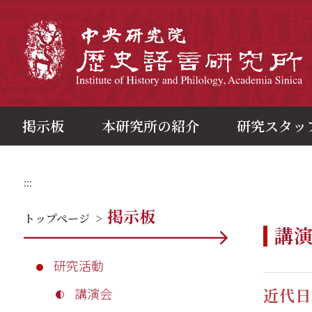
メ
イ
ン
中
コ
ン
テ
ン
ツ
ブ
ロ
ッ
ク
掲示板
本研究所の紹介
研究スタッ
:::
掲示板
トップページ
>
講
研究活動
近代日
講演会