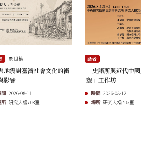
鄭世楠
者
話者
害地震對臺灣社會文化的衝
「史語所與近代中國
與影響
塑」工作坊
時間
2026-08-11
時間
2026-08-12
場所
研究大樓703室
場所
研究大樓703室