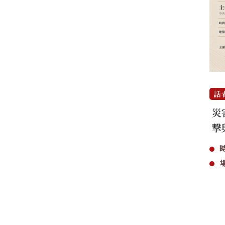
話
災
擊