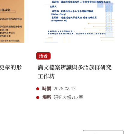
話者
話
史學的形
滿文檔案辨識與多語族群研究
「
工作坊
代
時間
2026-08-13
場所
研究大樓703室