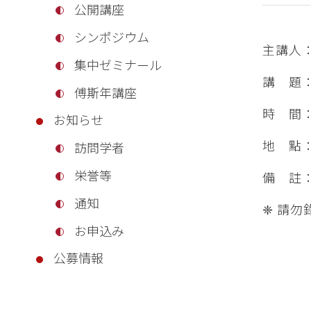
公開講座
シンポジウム
主講人
集中ゼミナール
講 題：
傅斯年講座
時 間：
お知らせ
地 點
訪問学者
栄誉等
備 註
通知
❈ 請
お申込み
公募情報