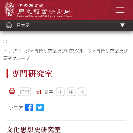
メ
中央研究院歷史語言研究所
イ
メニ
ン
コ
ン
テ
ン
ツ
日本語
ブ
ロ
ッ
ク
:::
トップページ
>
専門研究室及び研究グループ
> 専門研究室及び
研究グループ
専門研究室
打印
文字
小
中
大
ツエア
文化思想史研究室