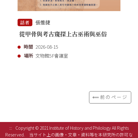
張惟捷
話者
從甲骨與考古窺探上古巫術與巫俗
時間
2026-08-15
場所
文物館5F會議室
⟸前のページ
:::
Copyright © 2021 Institute of History and Philology All Rights
Reserved.
当サイト上の画像・文章・資料等を本研究所の許可な