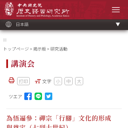
メ
中央研究院歷史語言研究所
イ
メニ
ン
コ
ン
テ
ン
ツ
日本語
ブ
ロ
ッ
ク
:::
トップページ
>
掲示板
> 研究活動
講演会
打印
文字
小
中
大
ツエア
Lineに投稿する(新しいウィンドウを開く)
為悟遍參：禪宗「行腳」文化的形成
與奠定（七到十世紀）