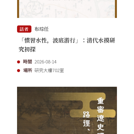
布琮任
話者
「慣習水性，波底游行」：清代水摸研
究初探
時間
2026-08-14
場所
研究大樓702室