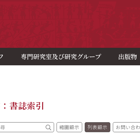
央研究院歷史語言研究所
フ
専門研究室及び研究グループ
出版物
書：書誌索引
縮圖顯示
列表顯示
お問い合