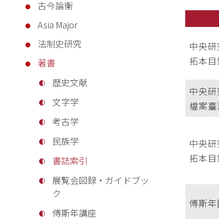
古今論衡
Asia Major
法制史研究
中央研
拓本目
著書
歴史文献
中央研
文字学
檔案臺
考古学
民族学
中央研
拓本目
書誌索引
展覧会図録・ガイドブッ
ク
傅斯年
傅斯年講座