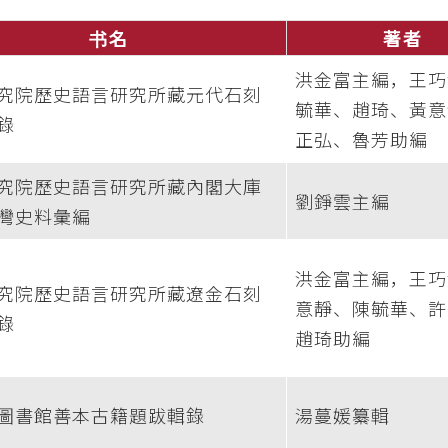
书名
著者
洪金富主編，王巧
究院歷史語言研究所藏元代石刻
毓華、趙琦、黃意
錄
正弘、魯芳助編
究院歷史語言研究所藏內閣大庫
劉錚雲主編
灣史料彙編
洪金富主編，王巧
究院歷史語言研究所藏遼金石刻
意靜、陳毓華、許
錄
趙琦助編
圖書館善本古籍題跋輯錄
湯蔓媛纂輯