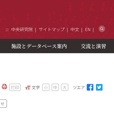
ウ
:::
中央研究院
サイトマップ
中文
EN
施設とデータベース案内
交流と演習
打印
文字
小
中
大
ツエア
わせ