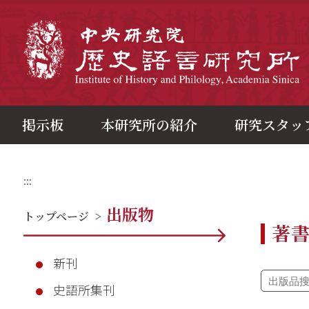
メ
イ
ン
中
コ
ン
テ
ン
ツ
ブ
ロ
ッ
ク
掲示板
本研究所の紹介
研究スタッ
:::
出版物
トップページ
>
著
新刊
史語所集刊