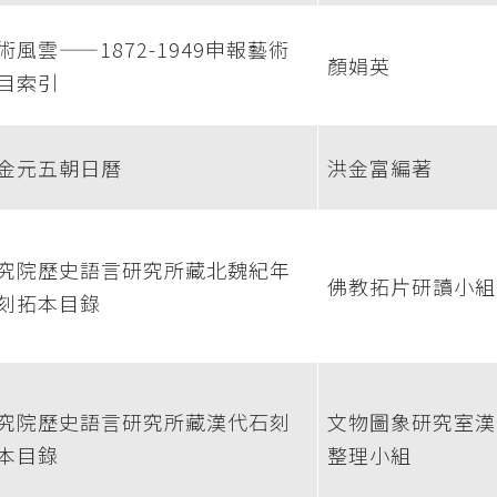
術風雲——1872-1949申報藝術
顏娟英
目索引
金元五朝日曆
洪金富編著
究院歷史語言研究所藏北魏紀年
佛教拓片研讀小組
刻拓本目錄
究院歷史語言研究所藏漢代石刻
文物圖象研究室漢
本目錄
整理小組