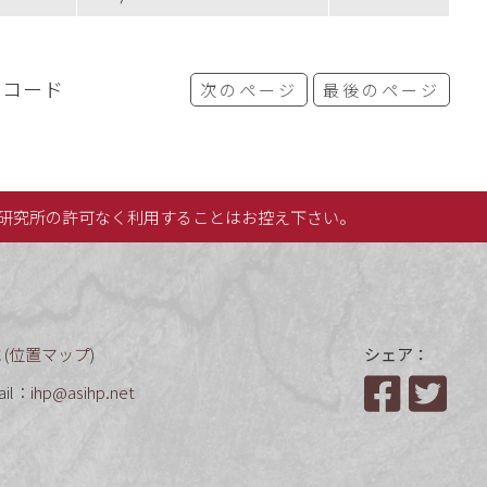
レコード
次のページ
最後のページ
研究所の許可なく利用することはお控え下さい。
(
位置マップ
)
シェア：
ail：
ihp@asihp.net
Facebook
Twit