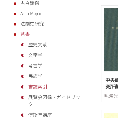
古今論衡
Asia Major
法制史研究
著書
歴史文献
文字学
考古学
民族学
中央
究所
書誌索引
目錄(
毛漢
展覧会図録・ガイドブッ
ク
傅斯年講座