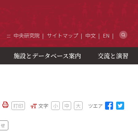
ウ
:::
中央研究院
サイトマップ
中文
EN
施設とデータベース案内
交流と演習
打印
文字
小
中
大
ツエア
わせ