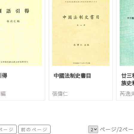
引得
中國法制史書目
廿三
族史
仁編
張偉仁
芮逸
ページ/2ペ
ページ
前のページ