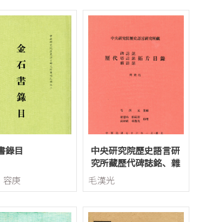
書錄目
中央研究院歷史語言研
究所藏歷代碑誌銘、雜
誌銘、塔誌銘拓片目錄
、容庚
毛漢光
(附索引)