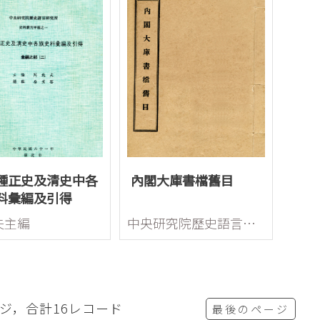
種正史及清史中各
內閣大庫書檔舊目
料彙編及引得
夫主編
中央研究院歷史語言研究所
ージ，合計16レコード
最後のページ