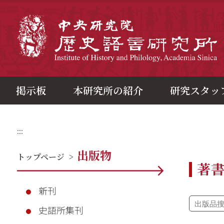
メ
イ
ン
中
コ
ン
テ
ン
ツ
ブ
ロ
ッ
ク
掲示板
本研究所の紹介
研究スタッ
:::
出版物
トップページ
>
著
新刊
史語所集刊