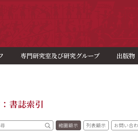
央研究院歷史語言研究所
フ
専門研究室及び研究グループ
出版物
書：書誌索引
縮圖顯示
列表顯示
お問い合