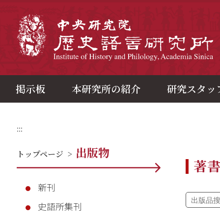
メ
イ
ン
中
コ
ン
テ
ン
ツ
ブ
ロ
ッ
ク
掲示板
本研究所の紹介
研究スタッ
:::
出版物
トップページ
>
著
新刊
史語所集刊