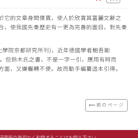
於它的文章身閎傑異，使人於欣賞其富麗文辭之
合，使我國先秦歷史有一更為完善的面目，對先秦
文化學院京都研究所刊)，近年德國學者鮑吾剛
版社發行)。但鈴木氏之書，不是一字一引，應用有時而
方面，又嫌輾轉不便。故而動手編纂這本引得。
⟸前のページ
研究所の許可なく利用することはお控え下さい。