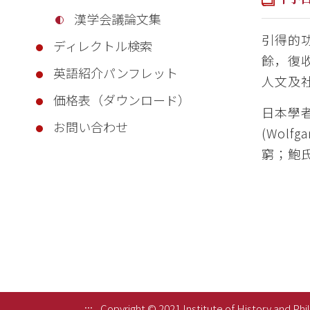
漢学会議論文集
引得的
ディレクトル検索
餘，復
英語紹介パンフレット
人文及
価格表（ダウンロード）
日本學
お問い合わせ
(Wol
窮；鮑
:::
Copyright © 2021 Institute of History and Phi