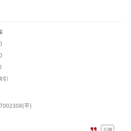
編
0
0
2
索引
7002308(平)
引用