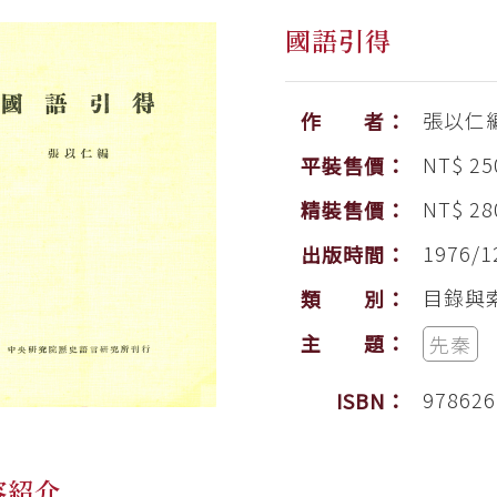
國語引得
張以仁
作 者：
NT$ 25
平裝售價：
NT$ 28
精裝售價：
1976/1
出版時間：
目錄與
類 別：
主 題：
先秦
978626
ISBN：
容紹介