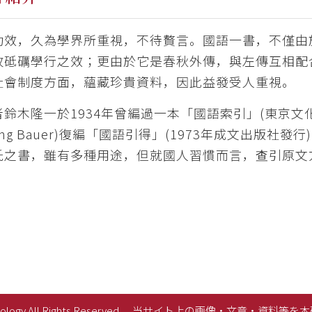
功效，久為學界所重視，不待贅言。國語一書，不僅由
收砥礪學行之效；更由於它是春秋外傳，與左傳互相配
社會制度方面，蘊藏珍貴資料，因此益發受人重視。
者鈴木隆一於1934年曾編過一本「國語索引」(東京
fgang Bauer)復編「國語引得」(1973年成文出
氏之書，雖有多種用途，但就國人習慣而言，查引原文
lology All Rights Reserved.
当サイト上の画像・文章・資料等を本