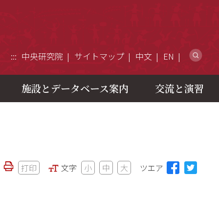
ウ
:::
中央研究院
サイトマップ
中文
EN
施設とデータベース案内
交流と演習
打印
文字
小
中
大
ツエア