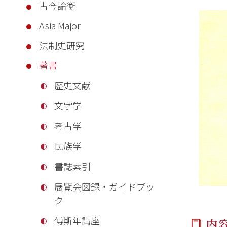
古今論衡
Asia Major
法制史研究
著書
歴史文献
文字学
考古学
民族学
書誌索引
展覧会図録・ガイドブッ
ク
傅斯年講座
内