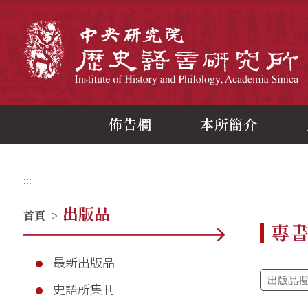
跳
到
主
中
要
內
容
區
塊
佈告欄
本所簡介
:::
出版品
首頁
>
專
最新出版品
史語所集刊