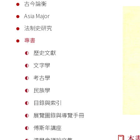
古今論衡
Asia Major
法制史研究
專書
歷史文獻
文字學
考古學
民族學
目錄與索引
展覽圖錄與導覽手冊
傅斯年講座
本
漢學會議論文集