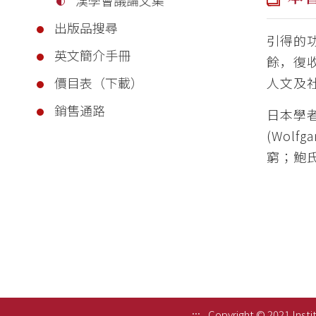
出版品搜尋
引得的
英文簡介手冊
餘，復
人文及
價目表（下載）
銷售通路
日本學
(Wol
窮；鮑
:::
Copyright © 2021 Instit