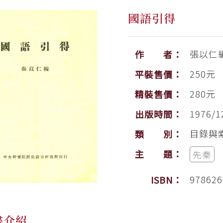
國語引得
張以仁
作 者：
250元
平裝售價：
280元
精裝售價：
1976/1
出版時間：
目錄與
類 別：
主 題：
先秦
978626
ISBN：
書介紹