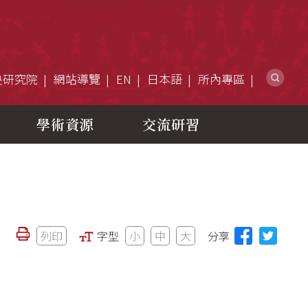
網
央研究院
網站導覽
EN
日本語
所內專區
學術資源
交流研習
列印
字型
小
中
大
分享