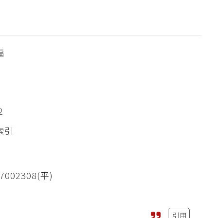
編
2
索引
7002308(平)
引用