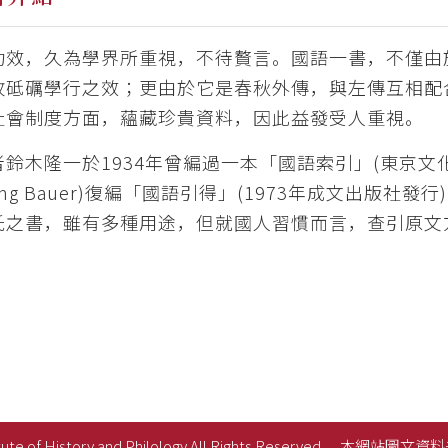
功效，久為學界所重視，不待贅言。國語一書，不僅由
收砥礪學行之效；更由於它是春秋外傳，與左傳互相配
社會制度方面，蘊藏珍貴資料，因此益發受人重視。
者鈴木隆一於1934年曾編過一本「國語索引」(東京
fgang Bauer)復編「國語引得」(1973年成文出
氏之書，雖有多種用途，但就國人習慣而言，查引原文
ute of History and Philology All Rights Reserved.
本網站圖文資料