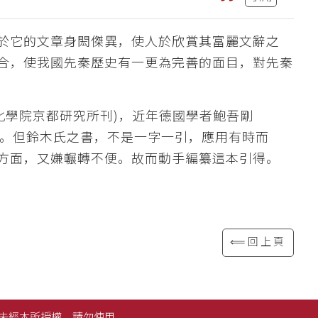
於它的文章身閎傑異，使人於欣賞其富麗文辭之
合，使我國先秦歷史有一更為完善的面目，對先秦
文化學院京都研究所刊)，近年德國學者鮑吾剛
版社發行)。但鈴木氏之書，不是一字一引，應用有時而
方面，又嫌輾轉不便。故而動手編纂這本引得。
⟸回上頁
未經本所授權，請勿使用。