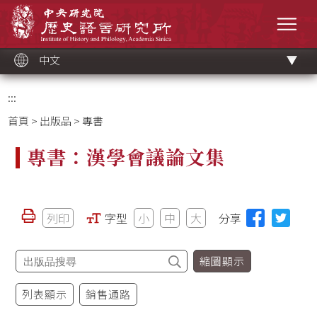
跳
中央研究院歷史語言研究所
到
選單
主
要
內
容
區
塊
中文
:::
首頁
>
出版品
> 專書
專書：漢學會議論文集
列印
字型
小
中
大
分享
縮圖顯示
列表顯示
銷售通路