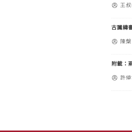
王叔
古讖緯
陳槃
附載：
許倬