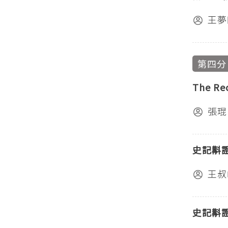
王夢
第四分
The Re
張琨
史記斠
王叔
史記斠