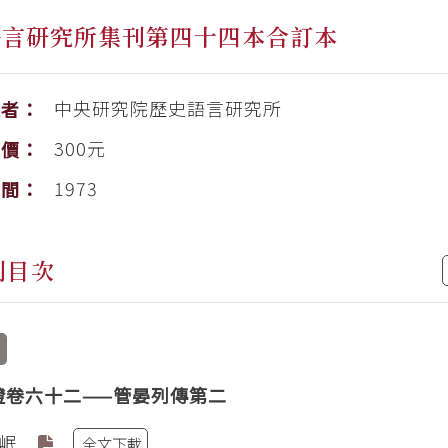
語言研究所集刊第四十四本合訂本
中央研究院歷史語言研究所
版者：
300元
售價：
1973
時間：
刊目次
證卷六十二——管晏列傳第二
岷
全文下載