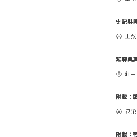
史記斠
王叔
羅聘與
莊申
附載：
陳榮
附載：