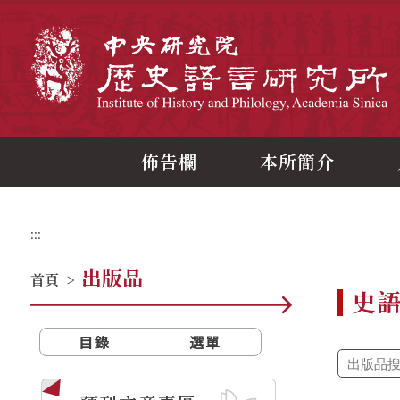
跳
到
主
中
要
內
容
區
塊
佈告欄
本所簡介
:::
出版品
首頁
>
史
目錄
選單