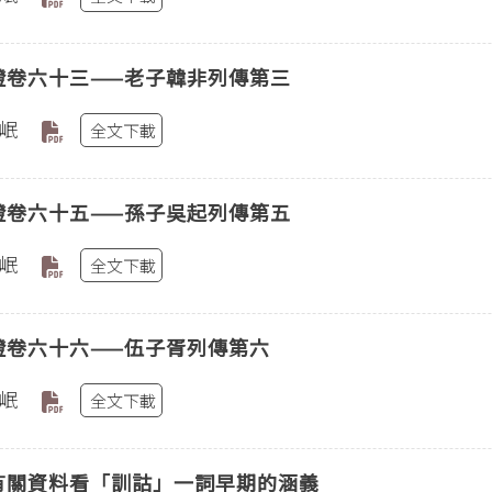
證卷六十三——老子韓非列傳第三
岷
全文下載
證卷六十五——孫子吳起列傳第五
岷
全文下載
證卷六十六——伍子胥列傳第六
岷
全文下載
有關資料看「訓詁」一詞早期的涵義