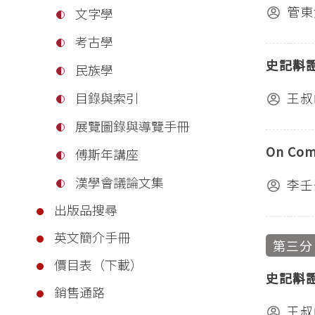
管東
文字學
考古學
史記斠
民族學
王叔
目錄與索引
展覽圖錄與導覽手冊
On Com
傅斯年講座
漢學會議論文集
李壬
出版品搜尋
英文簡介手冊
第三分
價目表（下載）
史記斠
銷售通路
王叔