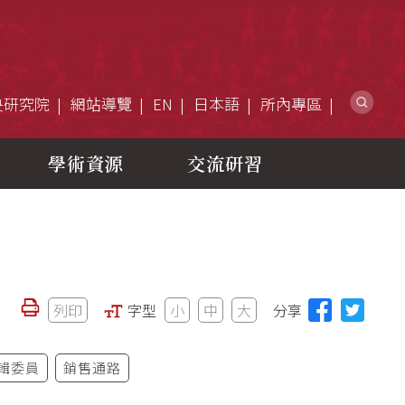
網
央研究院
網站導覽
EN
日本語
所內專區
學術資源
交流研習
列印
字型
小
中
大
分享
輯委員
銷售通路