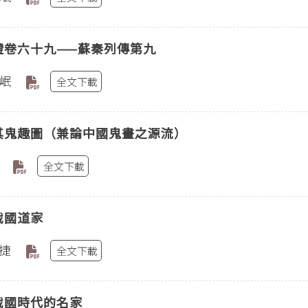
證卷六十九——蘇秦列傳第九
岷
全文下載
其鬼趣圖（兼論中國鬼畫之源流）
全文下載
戰國道家
捷
全文下載
戰國時代的名家