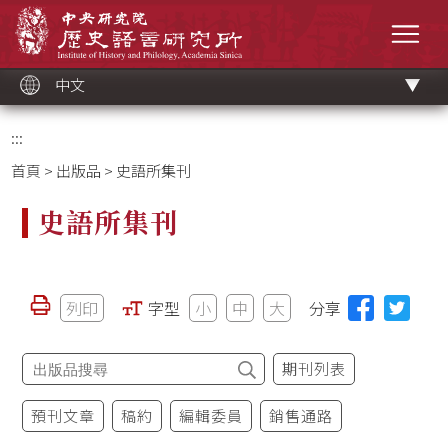
跳
中央研究院歷史語言研究所
到
選單
主
要
內
容
區
塊
中文
:::
首頁
>
出版品
> 史語所集刊
史語所集刊
列印
字型
小
中
大
分享
期刊列表
預刊文章
稿約
編輯委員
銷售通路