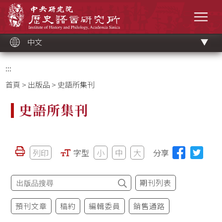
跳
中央研究院歷史語言研究所
到
選單
主
要
內
容
區
塊
中文
:::
首頁
>
出版品
> 史語所集刊
史語所集刊
列印
字型
小
中
大
分享
期刊列表
預刊文章
稿約
編輯委員
銷售通路