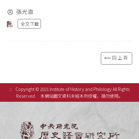
張光直
全文下載
⟸回上頁
:::
Copyright © 2021 Institute of History and Philology All Rights
Reserved.
本網站圖文資料未經本所授權，請勿使用。
中央研究