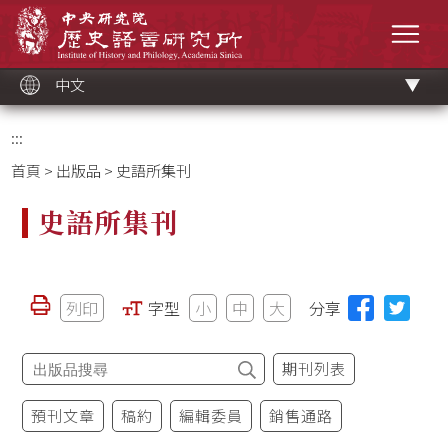
跳
中央研究院歷史語言研究所
到
選單
主
要
內
容
區
塊
中文
:::
首頁
>
出版品
> 史語所集刊
史語所集刊
列印
字型
小
中
大
分享
期刊列表
預刊文章
稿約
編輯委員
銷售通路