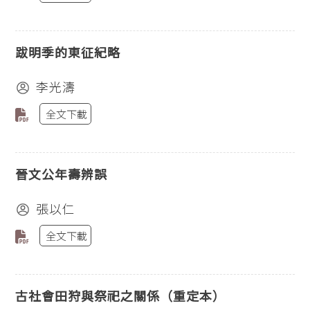
跋明季的東征紀略
李光濤
全文下載
晉文公年壽辨誤
張以仁
全文下載
古社會田狩與祭祀之關係（重定本）