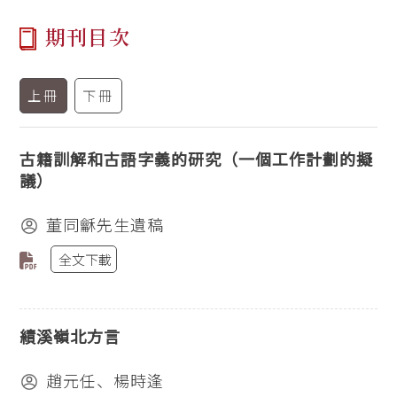
期刊目次
上冊
下冊
古籍訓解和古語字義的研究（一個工作計劃的擬
議）
董同龢先生遺稿
全文下載
績溪嶺北方言
趙元任、楊時逢