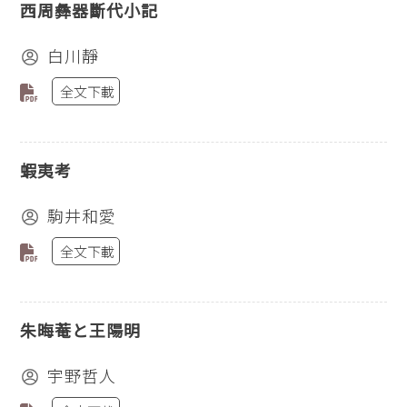
西周彝器斷代小記
白川靜
全文下載
蝦夷考
駒井和愛
全文下載
朱晦菴と王陽明
宇野哲人