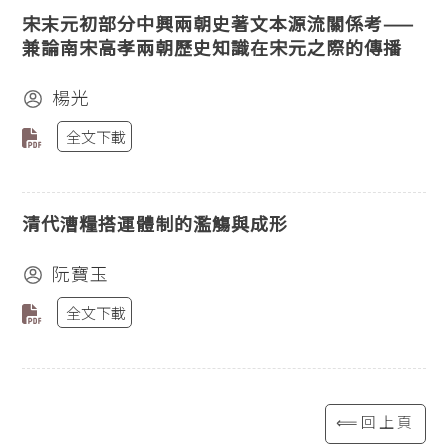
宋末元初部分中興兩朝史著文本源流關係考——
兼論南宋高孝兩朝歷史知識在宋元之際的傳播
楊光
全文下載
清代漕糧搭運體制的濫觴與成形
阮寶玉
全文下載
⟸回上頁