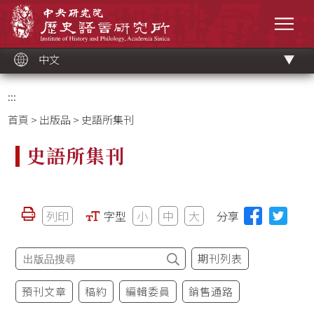
跳
中央研究院歷史語言研究所
到
選單
主
要
內
容
區
塊
中文
:::
首頁
>
出版品
> 史語所集刊
史語所集刊
列印
字型
小
中
大
分享
期刊列表
預刊文章
稿約
編輯委員
銷售通路