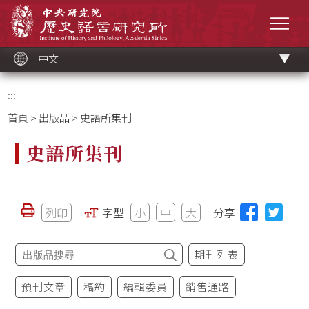
跳
中央研究院歷史語言研究所
到
選單
主
要
內
容
區
塊
中文
:::
首頁
>
出版品
> 史語所集刊
史語所集刊
列印
字型
小
中
大
分享
期刊列表
預刊文章
稿約
編輯委員
銷售通路