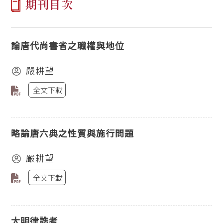
期刊目次
論唐代尚書省之職權與地位
嚴耕望
全文下載
略論唐六典之性質與施行問題
嚴耕望
全文下載
大明律誥考