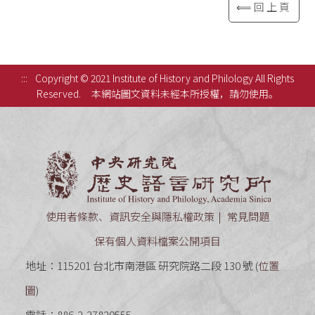
⟸回上頁
:::
Copyright © 2021 Institute of History and Philology All Rights
Reserved.
本網站圖文資料未經本所授權，請勿使用。
中央研究
使用者條款、資訊安全與隱私權政策
常見問題
保有個人資料檔案公開項目
地址：115201 台北市南港區 研究院路二段 130 號 (
位置
圖
)
電話：886-2-27829555