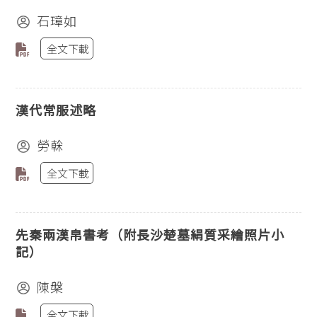
石璋如
全文下載
漢代常服述略
勞榦
全文下載
先秦兩漢帛書考（附長沙楚墓絹質采繪照片小
記）
陳槃
全文下載