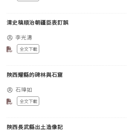
清史稿順治朝疆臣表訂誤
李光濤
全文下載
陝西耀縣的碑林與石窟
石璋如
全文下載
陝西長武縣出土造像記