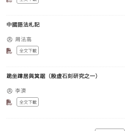
中國語法札記
周法高
全文下載
跪坐蹲居與箕踞（殷虛石刻研究之一）
李濟
全文下載