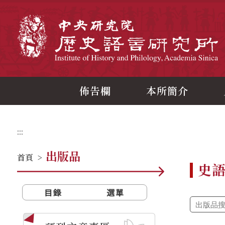
跳
到
主
中
要
內
容
區
塊
佈告欄
本所簡介
:::
出版品
首頁
>
史
目錄
選單