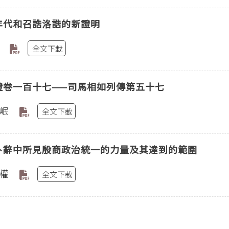
年代和召誥洛誥的新證明
全文下載
證卷一百十七——司馬相如列傳第五十七
岷
全文下載
卜辭中所見殷商政治統一的力量及其達到的範圍
權
全文下載