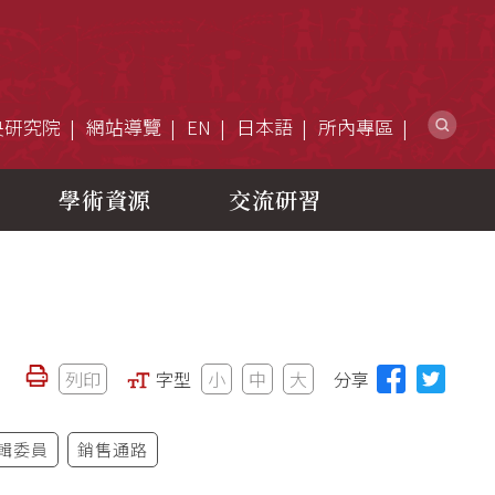
網
央研究院
網站導覽
EN
日本語
所內專區
學術資源
交流研習
列印
字型
小
中
大
分享
輯委員
銷售通路