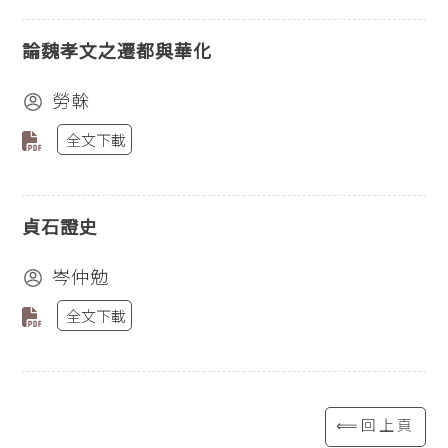
論魏孝文之遷都與華化
勞榦
全文下載
貞石證史
岑仲勉
全文下載
⟸回上頁