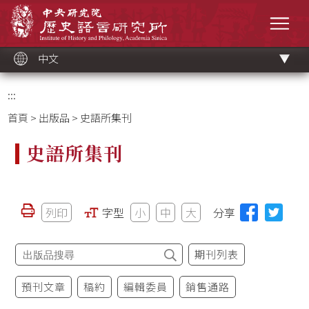
跳
中央研究院歷史語言研究所
到
選單
主
要
內
容
區
塊
中文
:::
首頁
>
出版品
> 史語所集刊
史語所集刊
列印
字型
小
中
大
分享
期刊列表
預刊文章
稿約
編輯委員
銷售通路