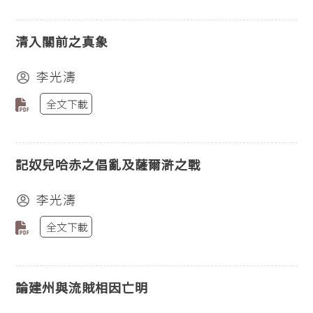
清入關前之真象
李光濤
全文下載
記奴兒哈赤之倡亂及薩爾滸之戰
李光濤
全文下載
論建州與流賊相因亡明