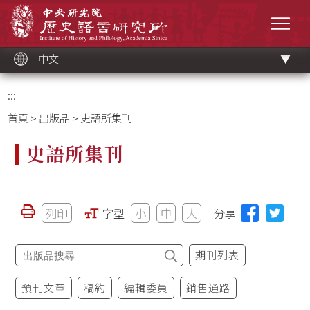
跳
中央研究院歷史語言研究所
到
選單
主
要
內
容
區
塊
中文
:::
首頁
>
出版品
> 史語所集刊
史語所集刊
列印
字型
小
中
大
分享
期刊列表
預刊文章
稿約
編輯委員
銷售通路