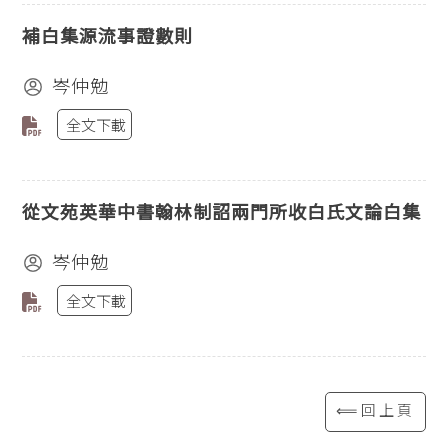
補白集源流事證數則
岑仲勉
全文下載
從文苑英華中書翰林制詔兩門所收白氏文論白集
岑仲勉
全文下載
⟸回上頁