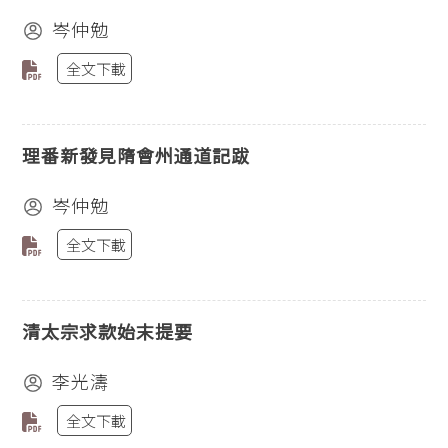
岑仲勉
全文下載
理番新發見隋會州通道記跋
岑仲勉
全文下載
清太宗求款始末提要
李光濤
全文下載