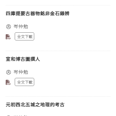
四庫提要古器物銘非金石錄辨
岑仲勉
全文下載
宣和博古圖撰人
岑仲勉
全文下載
元初西北五城之地理的考古