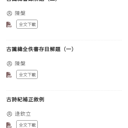
陳槃
全文下載
古讖緯全佚書存目解題（一）
陳槃
全文下載
古詩紀補正敘例
逯欽立
全文下載