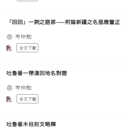
「回回」一詞之語原——附論新疆之名亟應釐正
岑仲勉
全文下載
吐魯番一帶漢回地名對證
岑仲勉
全文下載
吐魯番木柱刻文略釋