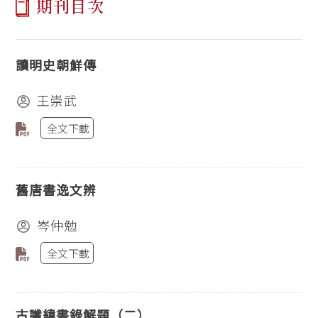
期刊目次
讀明史朝鮮傳
王崇武
全文下載
舊唐書逸文辨
岑仲勉
全文下載
古讖緯書錄解題（二）