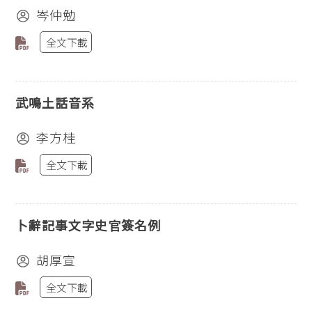
岑仲勉
全文下載
武鳴土話音系
李方桂
全文下載
卜辭記事文字史官簽名例
胡厚宣
全文下載