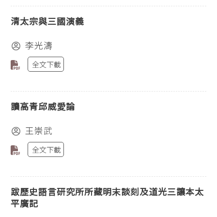
清太宗與三國演義
李光濤
全文下載
讀高青邱威愛論
王崇武
全文下載
跋歷史語言研究所所藏明末談刻及道光三讓本太
平廣記