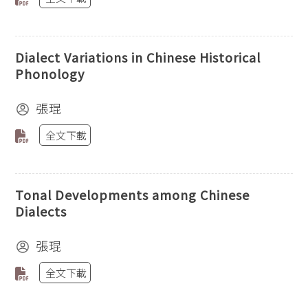
Dialect Variations in Chinese Historical
Phonology
張琨
全文下載
Tonal Developments among Chinese
Dialects
張琨
全文下載