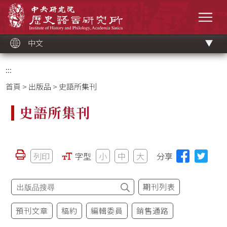
跳
中央研究院歷史語言研究所
到
選單
主
要
內
容
區
塊
中文
:::
首頁
>
出版品
> 史語所集刊
史語所集刊
列印
字型
小
中
大
分享
期刊列表
預刊文章
稿約
編輯委員
銷售通路